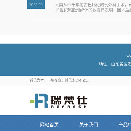
人类从四千年前古巴比伦的例外科手术，
2023-09
19世纪尾欧州统计的数据还表明，因术后感染导
C
地址：山东省威海市火
诚信为本，市场在变，诚信永远不变...
网站首页
关于我们
产品