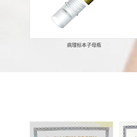
病理标本子母瓶