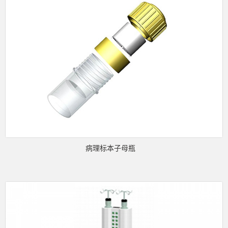
病理标本子母瓶