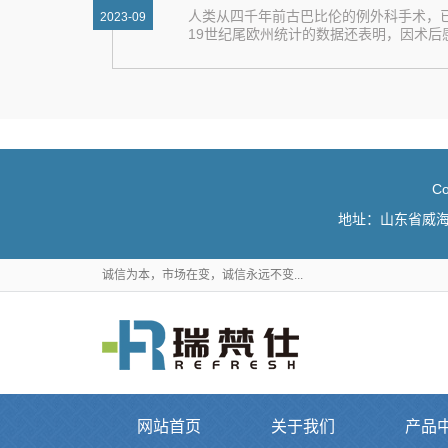
人类从四千年前古巴比伦的例外科手术，
2023-09
19世纪尾欧州统计的数据还表明，因术后感染导
C
地址：山东省威海市火
诚信为本，市场在变，诚信永远不变...
网站首页
关于我们
产品