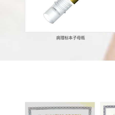
病理标本子母瓶