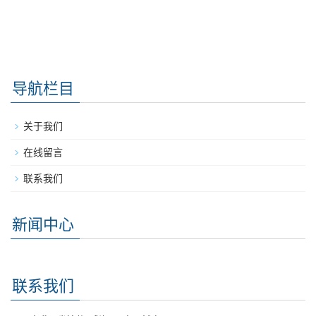
导航栏目
关于我们
在线留言
联系我们
新闻中心
联系我们