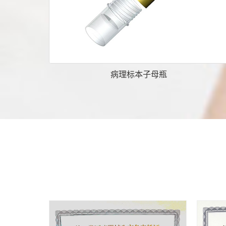
病理标本子母瓶