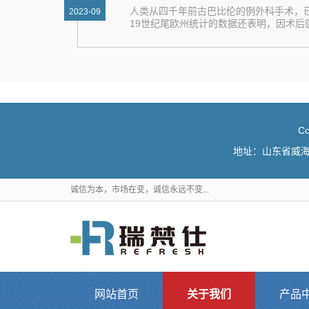
人类从四千年前古巴比伦的例外科手术，
2023-09
19世纪尾欧州统计的数据还表明，因术后感染导
C
地址：山东省威海市火
诚信为本，市场在变，诚信永远不变...
网站首页
关于我们
产品