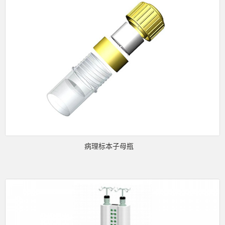
病理标本子母瓶