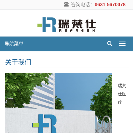
咨询电话：
0631-5670078
导航菜单
导
航
菜
关于我们
单
瑞梵
仕医
疗